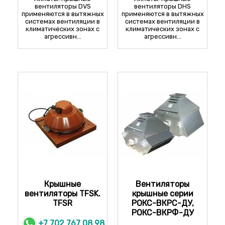
ЧР-1,5/3000/220-380
вентиляторы DVS
вентиляторы DHS
РОКС-ВКРС-3,55-О-РК935-
применяются в вытяжных
применяются в вытяжных
2,2/3000/220-380
системах вентиляции в
системах вентиляции в
климатических зонах с
климатических зонах с
РОКС-ВКРФ-3,55-О-РК935-
агрессивн...
агрессивн...
2,2/3000/220-380
РОКС-ВКРС-3,55-О-РК935-
ЧР-3/3000/220-380
РОКС-ВКРФ-3,55-О-РК935-
ЧР-3/3000/220-380
Крышные
Вентиляторы
вентиляторы TFSK.
крышные серии
TFSR
РОКС-ВКРС-ДУ,
РОКС-ВКРФ-ДУ
+7 702 767 08 98