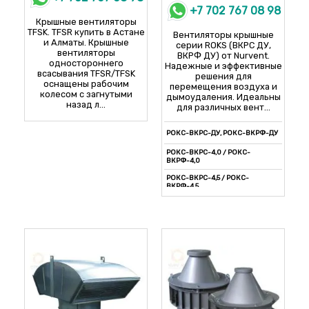
+7 702 767 08 98
Крышные вентиляторы
TFSK. TFSR купить в Астане
Вентиляторы крышные
и Алматы. Крышные
серии ROKS (ВКРС ДУ,
вентиляторы
ВКРФ ДУ) от Nurvent.
одностороннего
Надежные и эффективные
всасывания TFSR/TFSK
решения для
оснащены рабочим
перемещения воздуха и
колесом с загнутыми
дымоудаления. Идеальны
назад л...
для различных вент...
РОКС-ВКРС-ДУ, РОКС-ВКРФ-ДУ
РОКС-ВКРС-4,0 / РОКС-
ВКРФ-4,0
РОКС-ВКРС-4,5 / РОКС-
ВКРФ-4,5
РОКС-ВКРС-5,0 / РОКС-
ВКРФ-5,0
РОКС-ВКРС-5,6 / РОКС-ВКРФ-5,6
РОКС-ВКРС-6,3 / РОКС-ВКРФ-6,3
РОКС-ВКРС-7,1 / РОКС-ВКРФ-7,1
РОКС-ВКРС-8,0 / РОКС-
ВКРФ-8,0