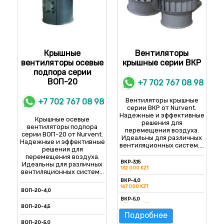
РОКС-ВКРС-9,0 / РОКС-
ВКРФ-9,0
РОКС-ВКРС-10,0 / РОКС-
ВКРФ-10,0
РОКС-ВКРС-11,2 / РОКС-
Крышные
ВКРФ-11,2
Вентиляторы
вентиляторы осевые
крышные серии ВКР
РОКС-ВКРС-12,5 / РОКС-
ВКРФ-12,5
подпора серии
ВОП-20
+7 702 767 08 98
Вентиляторы крышные
+7 702 767 08 98
серии ВКР от Nurvent.
Надежные и эффективные
Крышные осевые
решения для
вентиляторы подпора
перемещения воздуха.
серии ВОП-20 от Nurvent.
Идеальны для различных
Надежные и эффективные
вентиляционных систем....
решения для
перемещения воздуха.
ВКР-3,15
Идеальны для различных
132 000 KZT
вентиляционных систем...
ВКР-4,0
167 000 KZT
ВОП-20-4,0
ВКР-5,0
233 000 KZT
ВОП-20-4,5
Подробнее
ВКР-6,3
ВОП-20-5,0
340 000 KZT