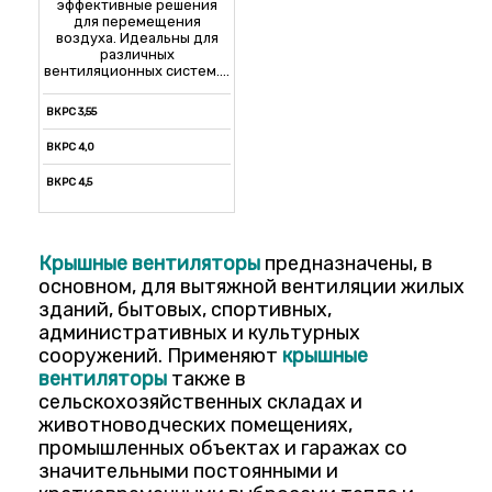
эффективные решения
для перемещения
воздуха. Идеальны для
различных
вентиляционных систем....
ВКРС 3,55
ВКРС 4,0
ВКРС 4,5
ВКРС 5,0
ВКРС 5,6
Крышные вентиляторы
предназначены, в
основном, для вытяжной вентиляции жилых
ВКРС 6,3
зданий, бытовых, спортивных,
ВКРС 7,1
административных и культурных
сооружений. Применяют
крышные
ВКРФ 8,0
вентиляторы
также в
ВКРФ 9,0
сельскохозяйственных складах и
животноводческих помещениях,
ВКРФ 10,0
промышленных объектах и гаражах со
ВКРФ 11,2
значительными постоянными и