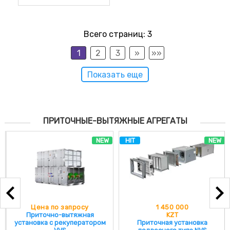
Всего страниц:
3
1
2
3
»
»»
Показать еще
ПРИТОЧНЫЕ-ВЫТЯЖНЫЕ АГРЕГАТЫ
NEW
HIT
NEW
росу
1 450 000
Цена по запро
яжная
KZT
Приточная установка
ератором
Приточная установка
NVS