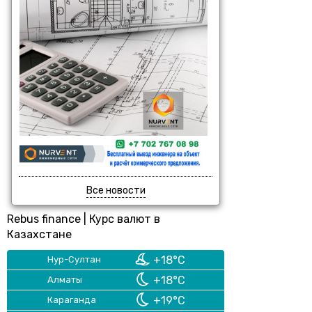
Все новости
Rebus finance
|
Курс валют в
Казахстане
+18°C
Нур-Султан
+18°C
Алматы
+19°C
Караганда