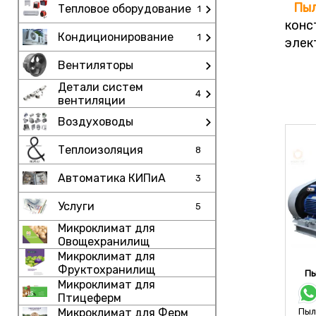
Пы
Тепловое оборудование
1
конс
Кондиционирование
1
элек
Вентиляторы
Детали систем
4
вентиляции
Воздуховоды
Теплоизоляция
8
Автоматика КИПиА
3
Услуги
5
Микроклимат для
Овощехранилищ
Микроклимат для
Фруктохранилищ
Пы
Микроклимат для
Птицеферм
Микроклимат для Ферм
Пыл