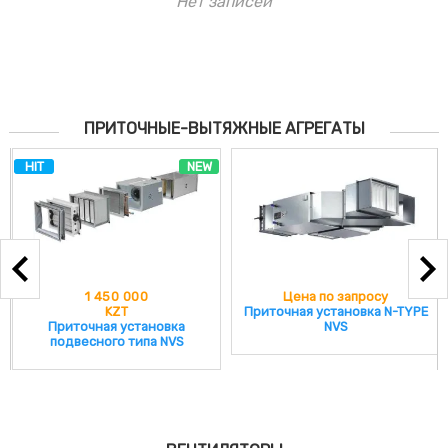
Нет записей
ПРИТОЧНЫЕ-ВЫТЯЖНЫЕ АГРЕГАТЫ
W
HIT
NEW
Цена по запросу
1 850 000
Приточная установка N-TYPE
KZT
NVS
Приточные установки
VENTUS (VTS) VVS