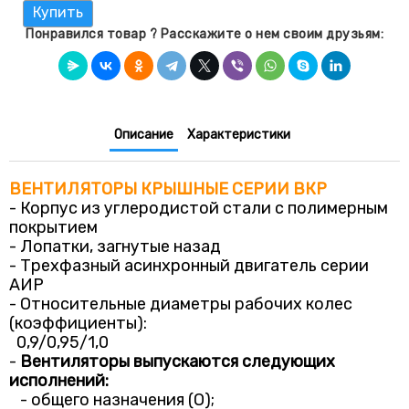
ВКР-8,0
Купить
ВКР-10,0
Понравился товар ? Расскажите о нем своим друзьям:
ВКР-12,5
Описание
Характеристики
ВЕНТИЛЯТОРЫ КРЫШНЫЕ СЕРИИ ВКР
- Корпус из углеродистой стали с полимерным
покрытием
- Лопатки, загнутые назад
- Трехфазный асинхронный двигатель серии
АИР
- Относительные диаметры рабочих колес
(коэффициенты):
0,9/0,95/1,0
-
Вентиляторы выпускаются следующих
исполнений:
- общего назначения (О);