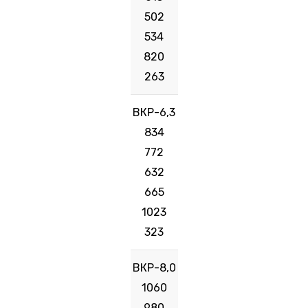
502
534
820
263
ВКР-6,3
834
772
632
665
1023
323
ВКР-8,0
1060
980