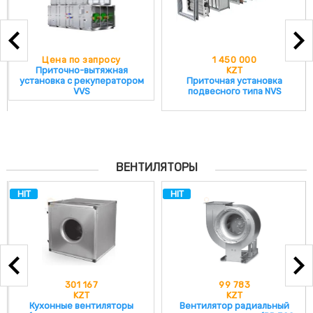
Цена по запросу
1 450 000
Ц
риточно-вытяжная
KZT
Приточн
овка с рекуператором
Приточная установка
VVS
подвесного типа NVS
ВЕНТИЛЯТОРЫ
HIT
HIT
301 167
99 783
KZT
KZT
Кухонные вентиляторы
Вентилятор радиальный