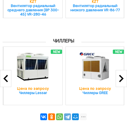
268 233 KZT
KZT
KZT
NEP 100-50/60 кВт. *380 В.
464 863 KZT
Вентилятор радиальный
Вентилятор радиальный
среднего давления (ВР 300-
низкого давления VR-86-77
NEP 100-50/75 кВт. *380 В.
45) VR-280-46
564 927 KZT
NEP 100-50/90 кВт. *380 В.
660 645 KZT
NEP 100-50/120 кВт. *380 В.
726 577 KZT
ЧИЛЛЕРЫ
NEW
NEW
Цена по запросу
Цена по запросу
Чиллеры Lessar
Чиллеры GREE