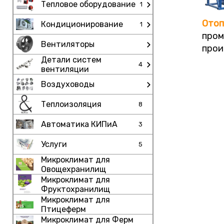
Тепловое оборудование
1
Отоп
Кондиционирование
1
пром
Вентиляторы
прои
Детали систем
4
вентиляции
Воздуховоды
Теплоизоляция
8
Автоматика КИПиА
3
Услуги
5
Микроклимат для
Овощехранилищ
Микроклимат для
Фруктохранилищ
Микроклимат для
Птицеферм
Микроклимат для Ферм