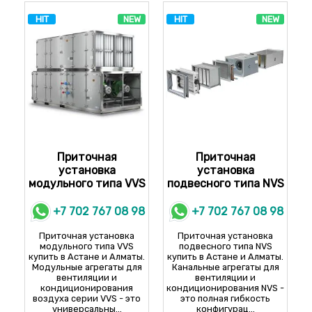
VVS075-R-FPHVS/VVS075-L-
WING PRO W200 R2
SFVPD
888 100 KZT
HIT
NEW
HIT
NEW
VVS100-R-FPHVS/VVS100-L-
SFVPD
VVS120-R-FPHVS/VVS120-L-
SFVPD
VVS150-R-FPHVS/VVS150-L-
SFVPD
VVS180-R-FPHVS/VVS180-L-
SFVPD
VVS230-R-FPHVS/VVS230-L-
SFVPD
Приточная
Приточная
VVS300-R-FPHVS/VVS300-L-
установка
SFVPD
установка
модульного типа VVS
подвесного типа NVS
VVS400-R-FPHVS/VVS400-L-
SFVPD
+7 702 767 08 98
+7 702 767 08 98
VVS500-R-FPHVS/VVS500-L-
SFVPD
Приточная установка
Приточная установка
VVS650-R-FPHVS/VVS650-L-
модульного типа VVS
SFVPD
подвесного типа NVS
купить в Астане и Алматы.
купить в Астане и Алматы.
Модульные агрегаты для
Канальные агрегаты для
вентиляции и
вентиляции и
кондиционирования
кондиционирования NVS -
воздуха серии VVS - это
это полная гибкость
универсальны...
конфигурац...