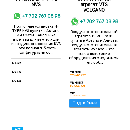
NVS
агрегат VTS
VVS500-R-FHVS
VOLCANO
17 685 000 KZT
+7 702 767 08 98
VVS650-R-FHVS
+7 702 767 08 98
19 965 000 KZT
Приточная установка N-
TYPE NVS купить в Астане
Воздушно-отопительный
и Алматы. Канальные
агрегат VTS VOLCANO
агрегаты для вентиляции
купить в Астане и Алматы.
и кондиционирования NVS
Воздушно-отопительные
- это полная гибкость
агрегаты Volcano – это
конфигурации об...
новое поколение
оборудования с водяными
теплооб...
NVS23
VR MINI
NVS39
178 690 KZT
NVS65
VR MINI 3
227 375 KZT
NVS80
VR1
245 565 KZT
Подробнее
VR2
270 710 KZT
VR3
305 485 KZT
VR4
HIT
383 595 KZT