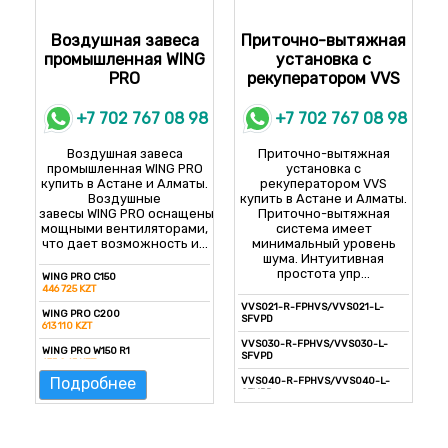
Воздушная завеса
Приточно-вытяжная
промышленная WING
установка с
PRO
рекуператором VVS
+7 702 767 08 98
+7 702 767 08 98
Воздушная завеса
Приточно-вытяжная
промышленная WING PRO
установка с
купить в Астане и Алматы.
рекуператором VVS
Воздушные
купить в Астане и Алматы.
завесы WING PRO оснащены
Приточно-вытяжная
мощными вентиляторами,
система имеет
что дает возможность и...
минимальный уровень
шума. Интуитивная
простота упр...
WING PRO C150
446 725 KZT
VVS021-R-FPHVS/VVS021-L-
WING PRO C200
SFVPD
613 110 KZT
VVS030-R-FPHVS/VVS030-L-
WING PRO W150 R1
SFVPD
635 045 KZT
Подробнее
VVS040-R-FPHVS/VVS040-L-
WING PRO W200 R1
SFVPD
822 830 KZT
VVS055-R-FPHVS/VVS055-L-
WING PRO W150 R2
SFVPD
870 980 KZT