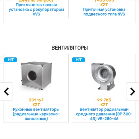
Цена по запросу
1 450 000
214 535 KZT
Приточно-вытяжная
KZT
установка с рекуператором
Приточная установка
WING II C200 AC
VVS
подвесного типа NVS
235 400 KZT
WING II C100 EC
179 760 KZT
WING II C150 EC
254 660 KZT
WING II C200 EC
ВЕНТИЛЯТОРЫ
291 040 KZT
HIT
HIT
301 167
99 783
KZT
KZT
Кухонные вентиляторы
Вентилятор радиальный
(радиальные каркасно-
среднего давления (ВР 300-
панельные)
45) VR-280-46