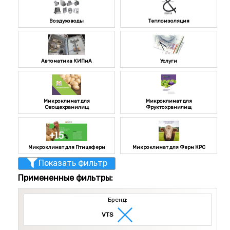
Воздуховоды
Теплоизоляция
Автоматика КИПиА
Услуги
Микроклимат для
Микроклимат для
Овощехранилищ
Фруктохранилищ
Микроклимат для Птицеферм
Микроклимат для Ферм КРС
Показать фильтр
Примененные фильтры:
Бренд:
VTS