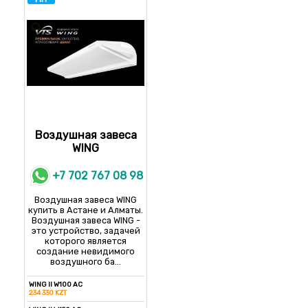
VR-D Mini
132 145 KZT
VR-D
214 535 KZT
Воздушная завеса
WING
+7 702 767 08 98
Воздушная завеса WING
купить в Астане и Алматы.
Воздушная завеса WING -
это устройство, задачей
которого является
создание невидимого
воздушного ба...
WING II W100 AC
234 330 KZT