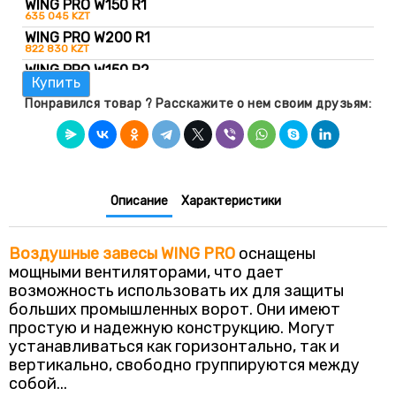
WING PRO W150 R1
635 045 KZT
WING PRO W200 R1
822 830 KZT
WING PRO W150 R2
Купить
870 980 KZT
WING PRO W200 R2
Понравился товар ? Расскажите о нем своим друзьям:
888 100 KZT
Описание
Характеристики
Воздушные завесы WING PRO
оснащены
мощными вентиляторами, что дает
возможность использовать их для защиты
больших промышленных ворот. Они имеют
простую и надежную конструкцию. Могут
устанавливаться как горизонтально, так и
вертикально, свободно группируются между
собой...