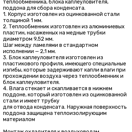
теплообменника, блока каплеуловителя,
382 978 KZT
поддона для сбора конденсата.
Охладитель водяной OWP-100*50/4
512 457 KZT
1. Корпус изготовлен из оцинкованной стали
толщиной 1 мм.
2. Теплообменник изготовлен из алюминиевых
пластин, насаженных на медные трубки
диаметром 9,52 мм.
Шаг между ламелями в стандартном
исполнении — 2,1 мм.
3. Блок каплеуловителя изготовлен из
пластикового профиля, имеющего специальные
изгибы, которые задерживают капли влаги при
прохождении воздуха через теплообменник и
блок каплеуловителя.
4. Влага стекает и скапливается в нижнем
поддоне, который изготовлен из оцинкованной
стали и имеет трубку
для отвода конденсата. Наружная поверхность
поддона защищена теплоизолирующим
материалом
Монтаж охладителя к воздуховодам