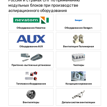
России и странах СНГ по применению
модульных блоков при производстве
аспирационного оборудования
Оборудование Неватом
Оборудование Swegon
Оборудование AUX
Вентиляция Полимерная
Приточно-вытяжные установки
Чиллеры
Тепловое оборудование
Кондиционирование
Вентиляторы
Детали систем вентиляции