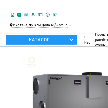
г.Астана, пр. Ұлы Дала 41/3 оф.13
Проект
О
КАТАЛОГ
расчёт
Нас
схемы