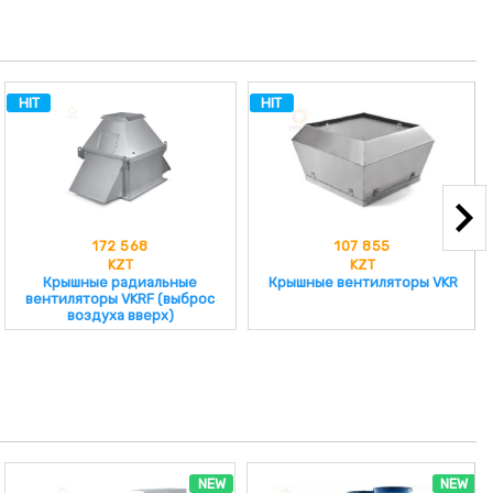
HIT
HIT
172 568
107 855
KZT
KZT
Крышные радиальные
Крышные вентиляторы VKR
вентиляторы VKRF (выброс
воздуха вверх)
NEW
NEW