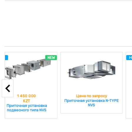
HIT
NEW
Цена по запросу
1 850 000
Приточная установка N-TYPE
KZT
NVS
Приточные установки
VENTUS (VTS) VVS