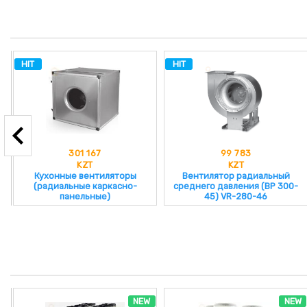
HIT
HIT
301 167
99 783
KZT
KZT
Кухонные вентиляторы
Вентилятор радиальный
(радиальные каркасно-
среднего давления (ВР 300-
панельные)
45) VR-280-46
NEW
NEW