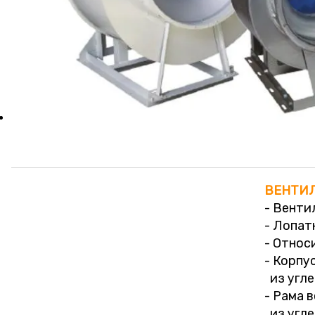
ВЕНТИЛ
- Венти
- Лопат
- Относ
- Корпу
из угле
- Рама 
из угле