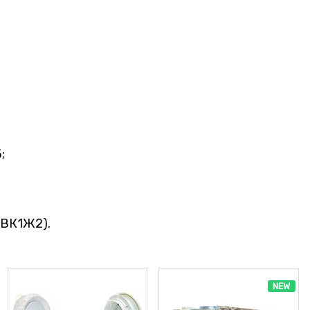
;
(ВК1Ж2).
NEW