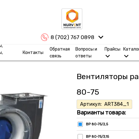
8 (702) 767 0898
ы,
Обратная
Вопросы и
Прайсы
Катало
ы,
Контакты
связь
ответы
Вентиляторы ра
80-75
Артикул:
ART384_1
Варианты товара:
ВР 80-75/2,5
ВР 80-75/3,15