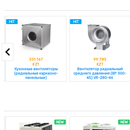
HIT
HIT
301 167
99 783
KZT
KZT
Кухонные вентиляторы
Вентилятор радиальный
(радиальные каркасно-
среднего давления (ВР 300-
панельные)
45) VR-280-46
NEW
NEW