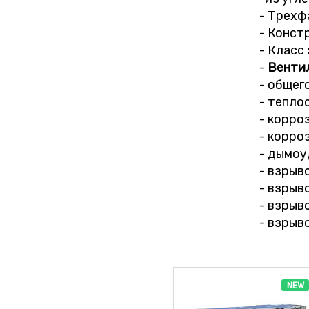
- Трехф
- Конст
- Класс
-
Венти
- общего
- тепло
- корро
- корро
- дымоу
- взрыв
- взрыв
- взрыв
- взрыв
NEW