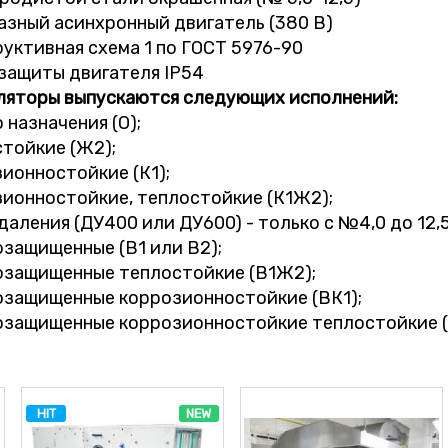
азный асинхронный двигатель (380 В)
руктивная схема 1 по ГОСТ 5976-90
 защиты двигателя IP54
ляторы выпускаются следующих исполнений:
 назначения (О);
стойкие (Ж2);
зионностойкие (К1);
зионностойкие, теплостойкие (К1Ж2);
даления (ДУ400 или ДУ600) - только с №4,0 до 12,5
озащищенные (В1 или В2);
озащищенные теплостойкие (В1Ж2);
озащищенные коррозионностойкие (ВК1);
озащищенные коррозионностойкие теплостойкие 
HIT
NEW