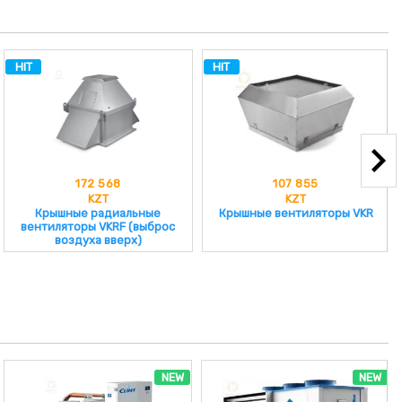
HIT
HIT
172 568
107 855
KZT
KZT
Крышные радиальные
Крышные вентиляторы VKR
вентиляторы VKRF (выброс
воздуха вверх)
NEW
NEW