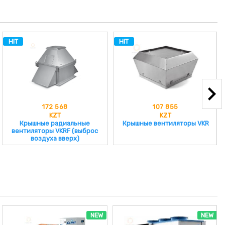
HIT
HIT
172 568
107 855
KZT
KZT
Крышные радиальные
Крышные вентиляторы VKR
вентиляторы VKRF (выброс
воздуха вверх)
NEW
NEW