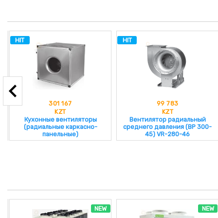
HIT
HIT
301 167
99 783
KZT
KZT
Кухонные вентиляторы
Вентилятор радиальный
(радиальные каркасно-
среднего давления (ВР 300-
панельные)
45) VR-280-46
NEW
NEW