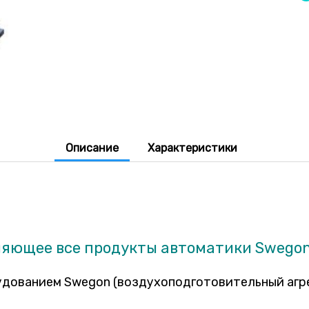
Описание
Характеристики
няющее все продукты автоматики Swegon
удованием Swegon (воздухоподготовительный агре