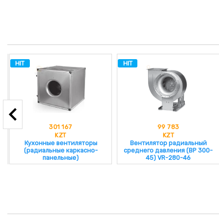
HIT
HIT
99 783
89 438
KZT
KZT
Вентилятор радиальный
Вентилятор радиальный
среднего давления (ВР 300-
низкого давления VR-86-77
45) VR-280-46