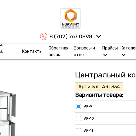
8 (702) 767 0898
ы,
Обратная
Вопросы и
Прайсы
Катало
ы,
Контакты
связь
ответы
Центральный ко
Артикул:
ART334
Варианты товара:
АК-9
АК-10
АК-11