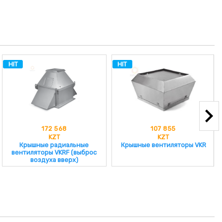
HIT
HIT
107 855
32 383
KZT
KZT
Крышные вентиляторы VKR
Шумоглушащий бокс для
круглых вентиляторов