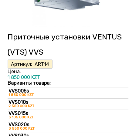
Приточные установки VENTUS
(VTS) VVS
Артикул:
ART14
Цена:
1 850 000
KZT
Варианты товара:
VVS005s
1 850 000 KZT
VVS010s
2 550 000 KZT
VVS015s
3 105 000 KZT
VVS020s
3 550 000 KZT
VVS030s