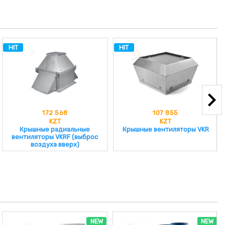
HIT
HIT
172 568
107 855
KZT
KZT
Крышные радиальные
Крышные вентиляторы VKR
вентиляторы VKRF (выброс
воздуха вверх)
NEW
NEW