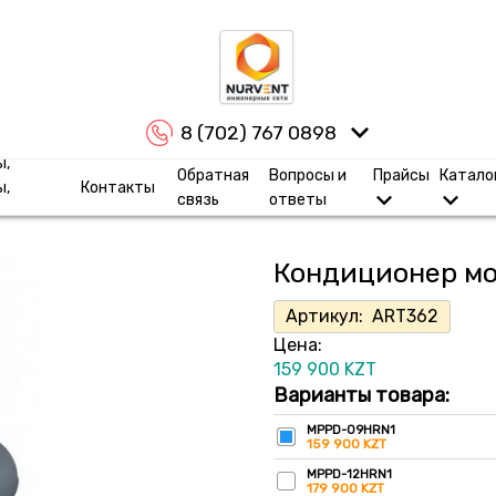
8 (702) 767 0898
ы,
Обратная
Вопросы и
Прайсы
Катало
ы,
Контакты
связь
ответы
Кондиционер м
Артикул:
ART362
Цена:
159 900
KZT
Варианты товара:
MPPD-09HRN1
159 900 KZT
MPPD-12HRN1
179 900 KZT