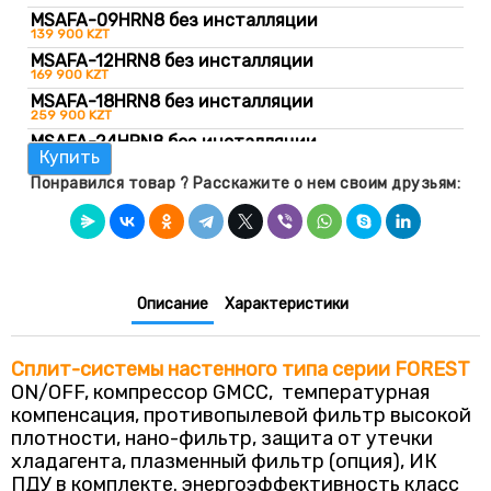
MSAFA-09HRN8 без инсталляции
139 900 KZT
MSAFA-12HRN8 без инсталляции
169 900 KZT
MSAFA-18HRN8 без инсталляции
259 900 KZT
MSAFA-24HRN8 без инсталляции
Купить
349 900 KZT
Понравился товар ? Расскажите о нем своим друзьям:
Описание
Характеристики
Cплит-системы настенного типа серии FOREST
ON/OFF, компрессор GMCC, температурная
компенсация, противопылевой фильтр высокой
плотности, нано-фильтр, защита от утечки
хладагента, плазменный фильтр (опция), ИК
ПДУ в комплекте. энергоэффективность класс