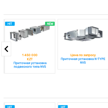
HIT
NEW
Цена по запросу
1 850 000
Приточная установка N-TYPE
KZT
NVS
Приточные установки
VENTUS (VTS) VVS
HIT
HIT