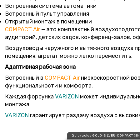
Встроенная система автоматики
Встроенный пульт управления
Открытый монтаж в помещении
COMPACT Air
— это комплектный воздухоподгото
аудиторий, детских садов, конференц-залов, офи
Воздуховоды наружного и вытяжного воздуха пр
помещения, агрегат можно легко переместить.
Адаптивная рабочая зона
Встроенный в
COMPACT Air
низкоскоростной воз
функциональности и комфорта.
Каждая форсунка
VARIZON
может индивидуально
монтажа.
VARIZON
гарантирует раздачу воздуха с высоки
Quick guide GOLD-SILVER-COMPACT (EN