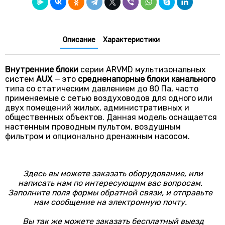
Мощность (кВт) 11.2
Мощность (кВт) 12.5
Мощность (кВт) 14.0
Описание
Характеристики
Мощность (кВт) 15.0
Внутренние
блоки
серии ARVMD мультизональных
систем
AUX
— это
средненапорные
блоки
канального
типа со статическим давлением до 80 Па, часто
применяемые с сетью воздуховодов для одного или
двух помещений жилых, административных и
общественных объектов. Данная модель оснащается
настенным проводным пультом, воздушным
фильтром и опционально дренажным насосом.
Здесь вы можете заказать оборудование, или
написать нам по интересующим вас вопросам.
Заполните поля формы обратной связи, и отправьте
нам сообщение на электронную почту.
Вы так же можете заказать бесплатный выезд