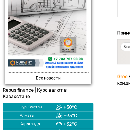
Прим
Бре
Gree
E
Все новости
конд
Rebus finance
|
Курс валют в
Казахстане
+30°C
Нур-Султан
+33°C
Алматы
+32°C
Караганда