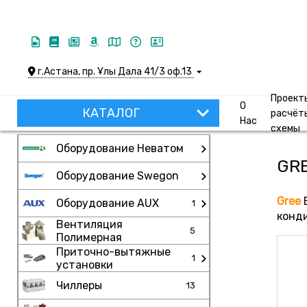
г.Астана, пр. Ұлы Дала 41/3 оф.13
Проект
О
КАТАЛОГ
расчёт
Нас
схемы
Оборудование Неватом
GR
Оборудование Swegon
Gree
E
Оборудование AUX
1
конд
Вентиляция
5
Полимерная
Приточно-вытяжные
1
установки
Чиллеры
13