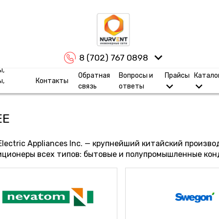
8 (702) 767 0898
ы,
Обратная
Вопросы и
Прайсы
Катало
ы,
Контакты
связь
ответы
EE
lectric Appliances Inc. — крупнейший китайский произв
иционеры всех типов: бытовые и полупромышленные ко