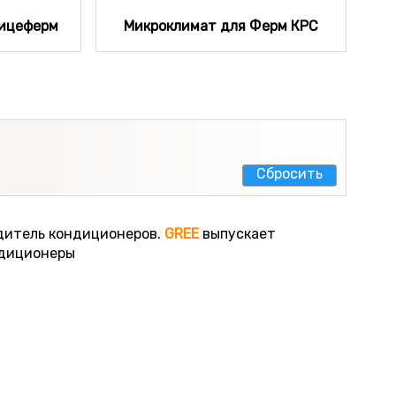
тицеферм
Микроклимат для Ферм КРС
Cбросить
одитель кондиционеров.
GREE
выпускает
ндиционеры