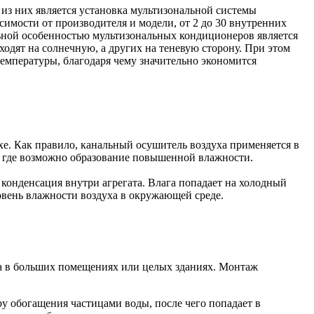
из них является установка мультизональной системы
имости от производителя и модели, от 2 до 30 внутренних
льной особенностью мультизональных кондиционеров является
ходят на солнечную, а других на теневую сторону. При этом
температуры, благодаря чему значительно экономится
хе. Как правило, канальный осушитель воздуха применяется в
х, где возможно образование повышенной влажности.
конденсация внутри агрегата. Влага попадает на холодный
ровень влажности воздуха в окружающей среде.
ха в больших помещениях или целых зданиях. Монтаж
у обогащения частицами воды, после чего попадает в