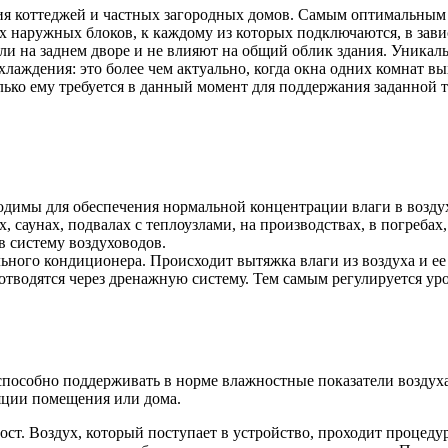
ия коттеджей и частных загородных домов. Самым оптимальным 
 наружных блоков, к каждому из которых подключаются, в завис
ли на заднем дворе и не влияют на общий облик здания. Уника
лаждения: это более чем актуально, когда окна одних комнат вы
олько ему требуется в данный момент для поддержания заданной 
ходимы для обеспечения нормальной концентрации влаги в возду
 саунах, подвалах с теплоузлами, на производствах, в погреба
в систему воздуховодов.
ного кондиционера. Происходит вытяжка влаги из воздуха и ее 
 отводятся через дренажную систему. Тем самым регулируется у
 способно поддерживать в норме влажностные показатели возду
яции помещения или дома.
т. Воздух, который поступает в устройство, проходит процедур