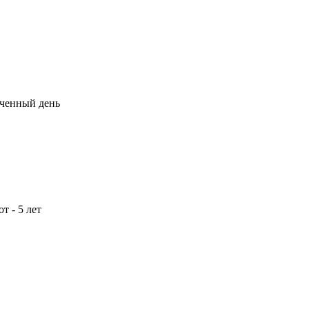
оченный день
от -
5 лет