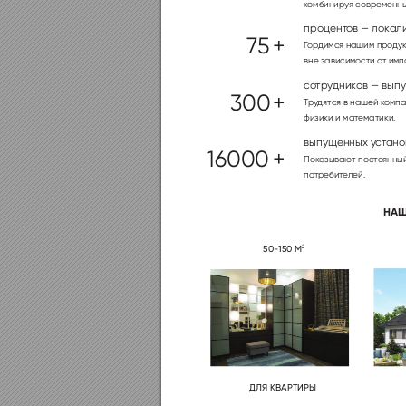
к
омбиниру
я современн
процент
ов — лок
ал
75
+ 
Г
ор
димся нашим прод
у
вне зависимости о
т имп
со
тру
дник
ов — вып
300
+ 
Т
ру
дятся в нашей к
омпа
физики и математики.
выпущенных у
ст
ано
16000
+ 
Пок
азывают пос
то
янны
потребит
елей.
НАШ

