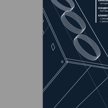
КАНА
ЛЬ
·
о
хлади
К
ОНДЕН
·
бытовы
КЛИМА
Т
·
с реци
·
с реку