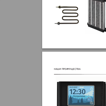

