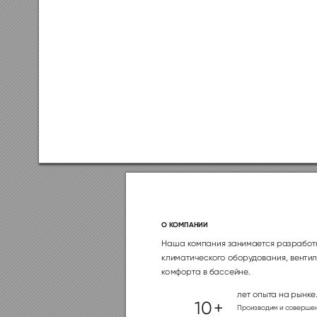
О К
ОМПАНИИ
Наша к
омпания занимае
тся разрабо
т
климатическ
ог
о обору
дования, венти
к
омфор
та в бассейне
.
лет опыт
а на рынк
е
10 
+ 
Производим и с
оверше