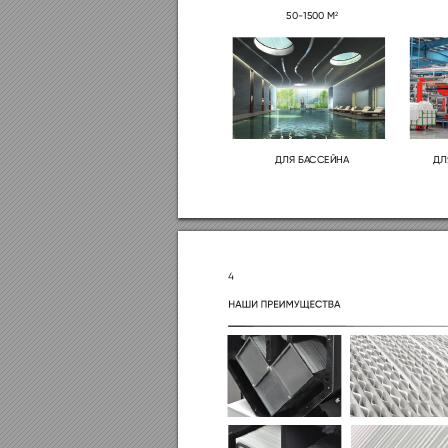



